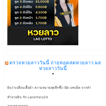
ตรวจหวยลาววันนี้ ถ่ายทอดสดหวยลาว ผล
หวยลาววันนี้
ฝันว่าเปลี่ยนเสื้อผ้า ความหมายสุดลึกซึ้ง เปิด เลขเด็ด จากคำ
ทำนายฝัน กับ Laolottery24