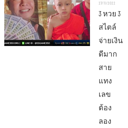
27/11/2022
3 หวย 3
สไตล์
จ่ายเงิน
ดีมาก
สาย
แทง
เลข
ต้อง
ลอง