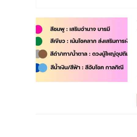
ได้ทุก