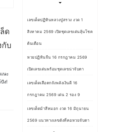
ยตรงเวลา
เลขเด็ดปฏิทินหลวงปู่สรวง งวด 1
ล็ด
สิงหาคม 2569 เปิดชุดเลขเด่นลุ้นโชค
งกับ
ต้นเดือน
หวยปฏิทินจีน 16 กรกฎาคม 2569
เปิดเลขเด่นพร้อมชุดเลขน่าจับตา
0 แนะ
ปัง!
เลขเด็ดเสือตกถังพลังเงินดี 16
กรกฎาคม 2569 เด่น 2 รอง 9
เลขเด็ดม้าสีหมอก งวด 16 มิถุนายน
2569 แนวทางเลขดังที่คอหวยจับตา