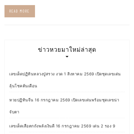
READ MORE
ข่าวหวยมาใหม่ล่าสุด
เลขเด็ดปฏิทินหลวงปู่สรวง งวด 1 สิงหาคม 2569 เปิดชุดเลขเด่น
ลุ้นโชคต้นเดือน
หวยปฏิทินจีน 16 กรกฎาคม 2569 เปิดเลขเด่นพร้อมชุดเลขน่า
จับตา
เลขเด็ดเสือตกถังพลังเงินดี 16 กรกฎาคม 2569 เด่น 2 รอง 9