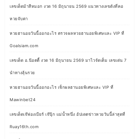
เลขเด็ดม้าสีหมอก งวด 16 มิถุนายน 2569 แนวทางเลขดังที่คอ
หวยจับตา
หวยฮานอยวันนี้ออกอะไร ตรวจผลหวยฮานอยพิเศษและ VIP ที่
Goalsiam.com
เลขเด็ด อ.น๊อตตี้ งวด 16 มิถุนายน 2569 มาไวจัดเต็ม เลขเด่น 7
นำทางลุ้นรวย
หวยฮานอยวันนี้ออกอะไร เช็กผลฮานอยพิเศษและ VIP ที่
Mawinbet24
เลขเด็ดเจ๊ฟองเบียร์ เจ๊นุ๊ก แม่น้ำหนึ่ง อัปเดตข่าวหวยวันนี้ล่าสุดที่
Ruay16th.com