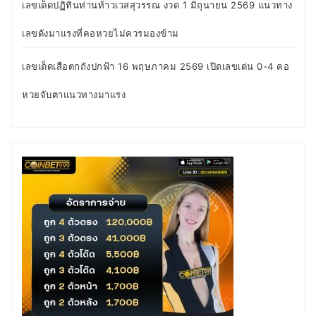
เลขเด็ดปฏิทินท่านท้าวเวสสุวรรณ งวด 1 มิถุนายน 2569 แนวทาง
เลขดังมาแรงที่คอหวยไม่ควรมองข้าม
เลขเด็ดเสือตกถังปกฟ้า 16 พฤษภาคม 2569 เปิดเลขเด่น 0-4 คอ
หวยจับตาแนวทางมาแรง