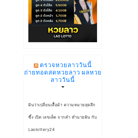
ตรวจหวยลาววันนี้
ถ่ายทอดสดหวยลาว ผลหวย
ลาววันนี้
ฝันว่าเปลี่ยนเสื้อผ้า ความหมายสุดลึก
ซึ้ง เปิด เลขเด็ด จากคำ ทำนายฝัน กับ
Laolottery24