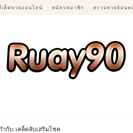
ทีเด็ดหวยออนไลน์
สมัครสมาชิก
ตรวจหวยย้อนหล
งถึง"บาทละ 900" สมัครสมาชิกฟรีพร้อมระบบแนะนำเพื่อนรับส่วน
วย RUAY90 ซื้อ
กำกับ:
เคล็ดลับเสริมโชค