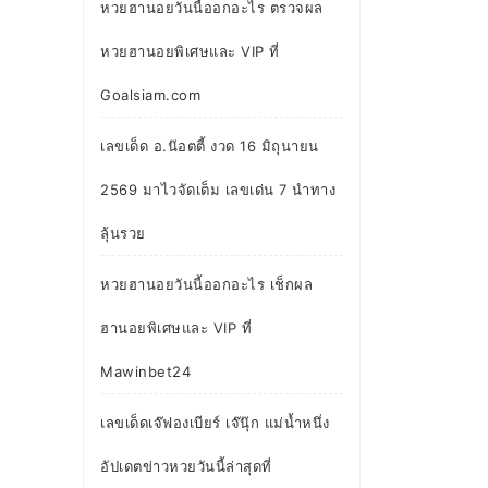
หวยฮานอยวันนี้ออกอะไร ตรวจผล
หวยฮานอยพิเศษและ VIP ที่
Goalsiam.com
เลขเด็ด อ.น๊อตตี้ งวด 16 มิถุนายน
2569 มาไวจัดเต็ม เลขเด่น 7 นำทาง
ลุ้นรวย
หวยฮานอยวันนี้ออกอะไร เช็กผล
ฮานอยพิเศษและ VIP ที่
Mawinbet24
เลขเด็ดเจ๊ฟองเบียร์ เจ๊นุ๊ก แม่น้ำหนึ่ง
อัปเดตข่าวหวยวันนี้ล่าสุดที่