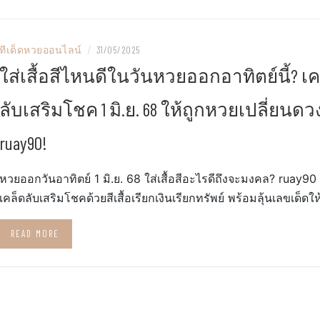
เลข ไม่อั้น จ่า
/
ทีเด็ดหวยออนไลน์
31/05/2025
ใส่เสื้อสีไหนดีในวันหวยออกอาทิตย์นี้? เค
ลับเสริมโชค 1 มิ.ย. 68 ให้ถูกหวยเปลี่ยนดว
ruay90!
หวยออกวันอาทิตย์ 1 มิ.ย. 68 ใส่เสื้อสีอะไรดีถึงจะมงคล? ruay9
เคล็ดลับเสริมโชคด้วยสีเสื้อเรียกเงินเรียกทรัพย์ พร้อมลุ้นเลขเด็ดให้
READ MORE