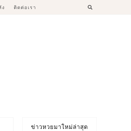
ัง
ติดต่อเรา
แบ่ง8% สมัครruay สมัครซื้อหวย จ่ายจริง
หวยออนไลน์
ข่าวหวยมาใหม่ล่าสุด