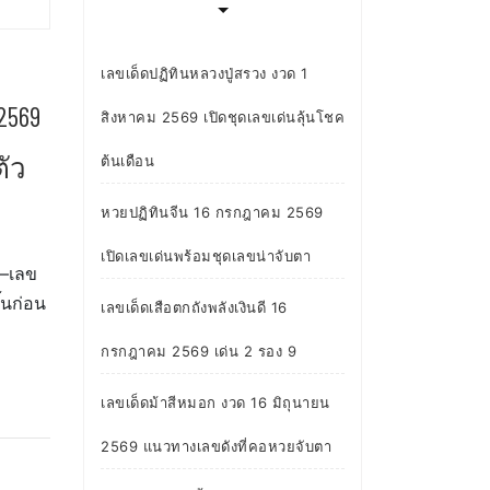
ยตรงเวลา
เลขเด็ดปฏิทินหลวงปู่สรวง งวด 1
2569
สิงหาคม 2569 เปิดชุดเลขเด่นลุ้นโชค
ตัว
ต้นเดือน
หวยปฏิทินจีน 16 กรกฎาคม 2569
เปิดเลขเด่นพร้อมชุดเลขน่าจับตา
น–เลข
้นก่อน
เลขเด็ดเสือตกถังพลังเงินดี 16
กรกฎาคม 2569 เด่น 2 รอง 9
เลขเด็ดม้าสีหมอก งวด 16 มิถุนายน
2569 แนวทางเลขดังที่คอหวยจับตา