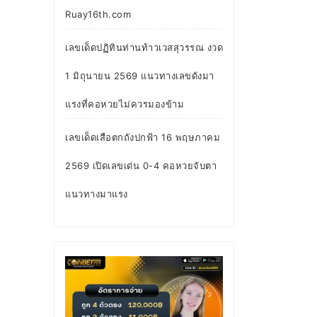
Ruay16th.com
เลขเด็ดปฏิทินท่านท้าวเวสสุวรรณ งวด
1 มิถุนายน 2569 แนวทางเลขดังมา
แรงที่คอหวยไม่ควรมองข้าม
เลขเด็ดเสือตกถังปกฟ้า 16 พฤษภาคม
2569 เปิดเลขเด่น 0-4 คอหวยจับตา
แนวทางมาแรง