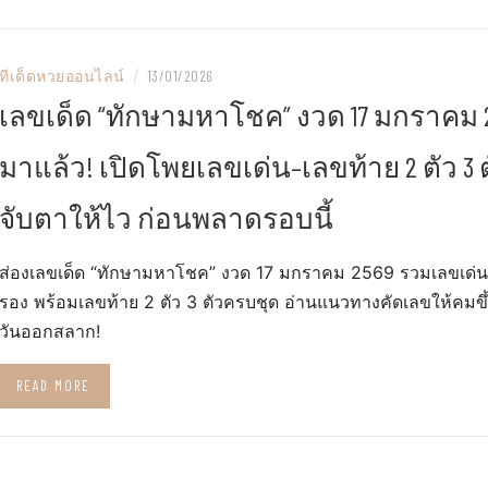
เลข ไม่อั้น จ่า
/
ทีเด็ดหวยออนไลน์
13/01/2026
เลขเด็ด “ทักษามหาโชค” งวด 17 มกราคม 
มาแล้ว! เปิดโพยเลขเด่น–เลขท้าย 2 ตัว 3 
จับตาให้ไว ก่อนพลาดรอบนี้
ส่องเลขเด็ด “ทักษามหาโชค” งวด 17 มกราคม 2569 รวมเลขเด่
รอง พร้อมเลขท้าย 2 ตัว 3 ตัวครบชุด อ่านแนวทางคัดเลขให้คมขึ
วันออกสลาก!
READ MORE