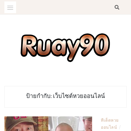
Skip
to
content
RUAY "รวย" เว็บซื้อหวยออนไลน์ อัตราจ่ายสูงถึง"บาทละ 900" สมัครสมาชิกฟรี
เว็บตรวจหวย RUAY90 ซื้อหวย
พร้อมระบบแนะนำเพื่อนรับส่วนแบ่ง8% สมัครruay สมัครซื้อหวย จ่ายจริง
ป้ายกำกับ:
เว็บไซต์หวยออนไลน์
ออนไลน์ได้ทุกเลข ไม่อั้น จ่าย
ตรงเวลา
ทีเด็ดหวย
/
ออนไลน์