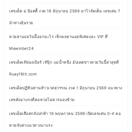
เลขเด็ด อ.น๊อตตี้ งวด 16 มิถุนายน 2569 มาไวจัดเต็ม เลขเด่น 7
นำทางลุ้นรวย
หวยฮานอยวันนี้ออกอะไร เช็กผลฮานอยพิเศษและ VIP ที่
Mawinbet24
เลขเด็ดเจ๊ฟองเบียร์ เจ๊นุ๊ก แม่น้ำหนึ่ง อัปเดตข่าวหวยวันนี้ล่าสุดที่
Ruay16th.com
เลขเด็ดปฏิทินท่านท้าวเวสสุวรรณ งวด 1 มิถุนายน 2569 แนวทาง
เลขดังมาแรงที่คอหวยไม่ควรมองข้าม
เลขเด็ดเสือตกถังปกฟ้า 16 พฤษภาคม 2569 เปิดเลขเด่น 0-4 คอ
หวยจับตาแนวทางมาแรง