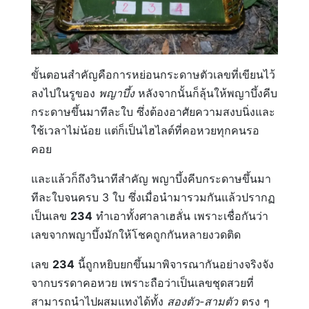
ขั้นตอนสำคัญคือการหย่อนกระดาษตัวเลขที่เขียนไว้
ลงไปในรูของ
พญาบึ้ง
หลังจากนั้นก็ลุ้นให้พญาบึ้งคีบ
กระดาษขึ้นมาทีละใบ ซึ่งต้องอาศัยความสงบนิ่งและ
ใช้เวลาไม่น้อย แต่ก็เป็นไฮไลต์ที่คอหวยทุกคนรอ
คอย
และแล้วก็ถึงวินาทีสำคัญ พญาบึ้งคีบกระดาษขึ้นมา
ทีละใบจนครบ 3 ใบ ซึ่งเมื่อนำมารวมกันแล้วปรากฏ
เป็นเลข
234
ทำเอาทั้งศาลาเฮลั่น เพราะเชื่อกันว่า
เลขจากพญาบึ้งมักให้โชคถูกกันหลายงวดติด
เลข
234
นี้ถูกหยิบยกขึ้นมาพิจารณากันอย่างจริงจัง
จากบรรดาคอหวย เพราะถือว่าเป็นเลขชุดสวยที่
สามารถนำไปผสมแทงได้ทั้ง
สองตัว-สามตัว
ตรง ๆ