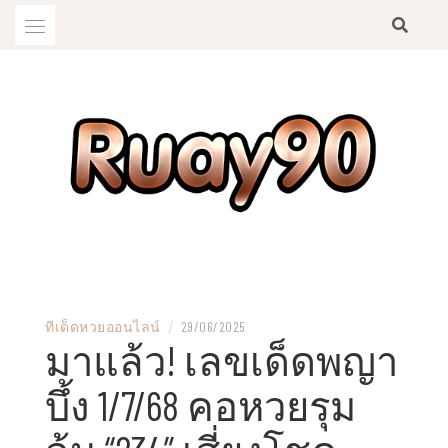
Skip
to
content
RUAY "รวย" เว็บซื้อหวยออนไลน์ อัตราจ่ายสูงถึง"บาทละ 900" สมัครสมาชิกฟรี
เว็บตรวจหวย RUAY90 ซื้อหวย
พร้อมระบบแนะนำเพื่อนรับส่วนแบ่ง8% สมัครruay สมัครซื้อหวย จ่ายจริง
/
ทีเด็ดหวยออนไลน์
29/06/2025
ออนไลน์ได้ทุกเลข ไม่อั้น จ่าย
มาแล้ว! เลขเด็ดพญา
ตรงเวลา
บึ้ง 1/7/68 คอหวยรุม