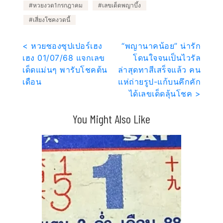
หวยงวด1กรกฎาคม
เลขเด็ดพญาบึ้ง
เสี่ยงโชคงวดนี้
แนะแนว
< หวยซองซุปเปอร์เฮง
“พญานาคน้อย” น่ารัก
เฮง 01/07/68 แจกเลข
โดนใจจนเป็นไวรัล
เรื่อง
เด็ดแม่นๆ พารับโชคต้น
ล่าสุดทาสีเสร็จแล้ว คน
เดือน
แห่ถ่ายรูป-แก้บนคึกคัก
ได้เลขเด็ดลุ้นโชค >
You Might Also Like