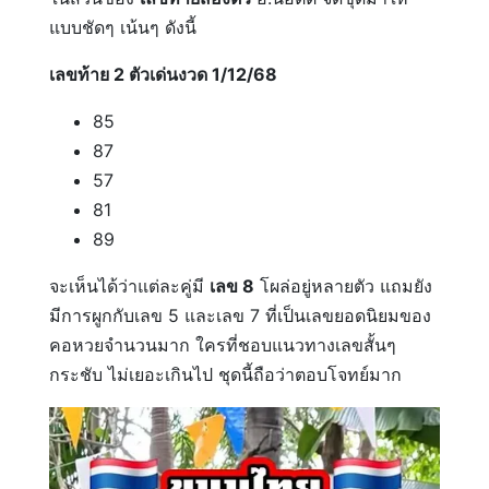
แบบชัดๆ เน้นๆ ดังนี้
เลขท้าย 2 ตัวเด่นงวด 1/12/68
85
87
57
81
89
จะเห็นได้ว่าแต่ละคู่มี
เลข 8
โผล่อยู่หลายตัว แถมยัง
มีการผูกกับเลข 5 และเลข 7 ที่เป็นเลขยอดนิยมของ
คอหวยจำนวนมาก ใครที่ชอบแนวทางเลขสั้นๆ
กระชับ ไม่เยอะเกินไป ชุดนี้ถือว่าตอบโจทย์มาก