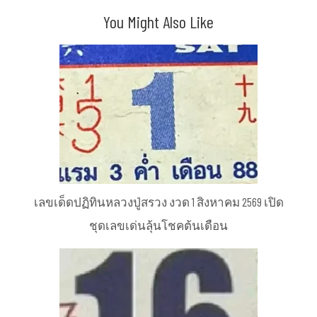
You Might Also Like
เลขเด็ดปฏิทินหลวงปู่สรวง งวด 1 สิงหาคม 2569 เปิด
ชุดเลขเด่นลุ้นโชคต้นเดือน