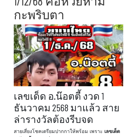
1/12/68 คอหวยห้าม
กะพริบตา
เลขเด็ด อ.น๊อตตี้ งวด 1
ธันวาคม 2568 มาแล้ว สาย
ล่ารางวัลต้องรีบจด
สายเสี่ยงโชคเตรียมปากกาให้พร้อม เพราะ
เลขเด็ด