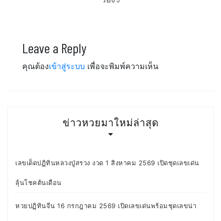
Leave a Reply
คุณต้อง
เข้าสู่ระบบ
เพื่อจะพิมพ์ความเห็น
ข่าวหวยมาใหม่ล่าสุด
เลขเด็ดปฏิทินหลวงปู่สรวง งวด 1 สิงหาคม 2569 เปิดชุดเลขเด่น
ลุ้นโชคต้นเดือน
หวยปฏิทินจีน 16 กรกฎาคม 2569 เปิดเลขเด่นพร้อมชุดเลขน่า