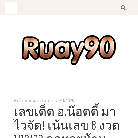
Skip
to
content
RUAY "รวย" เว็บซื้อหวยออนไลน์ อัตราจ่ายสูงถึง"บาทละ 900" สมัครสมาชิกฟรี
เว็บตรวจหวย RUAY90 ซื้อหวย
พร้อมระบบแนะนำเพื่อนรับส่วนแบ่ง8% สมัครruay สมัครซื้อหวย จ่ายจริง
/
ทีเด็ดหวยออนไลน์
23/11/2025
ออนไลน์ได้ทุกเลข ไม่อั้น จ่าย
เลขเด็ด อ.น๊อตตี้ มา
ตรงเวลา
ไวจัด! เน้นเลข 8 งวด