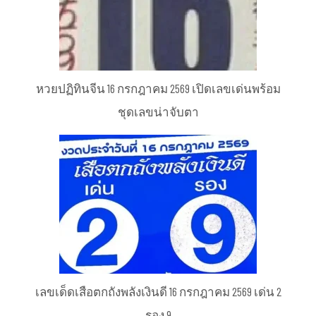
หวยปฏิทินจีน 16 กรกฎาคม 2569 เปิดเลขเด่นพร้อม
ชุดเลขน่าจับตา
เลขเด็ดเสือตกถังพลังเงินดี 16 กรกฎาคม 2569 เด่น 2
รอง 9