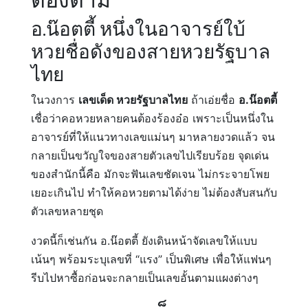
อ.น๊อตตี้ หนึ่งในอาจารย์ใบ้
หวยชื่อดังของสายหวยรัฐบาล
ไทย
ในวงการ
เลขเด็ด หวยรัฐบาลไทย
ถ้าเอ่ยชื่อ
อ.น๊อตตี้
เชื่อว่าคอหวยหลายคนต้องร้องอ๋อ เพราะเป็นหนึ่งใน
อาจารย์ที่ให้แนวทางเลขแม่นๆ มาหลายงวดแล้ว จน
กลายเป็นขวัญใจของสายตัวเลขไปเรียบร้อย จุดเด่น
ของสำนักนี้คือ มักจะฟันเลขชัดเจน ไม่กระจายโพย
เยอะเกินไป ทำให้คอหวยตามได้ง่าย ไม่ต้องสับสนกับ
ตัวเลขหลายชุด
งวดนี้ก็เช่นกัน อ.น๊อตตี้ ยังเดินหน้าจัดเลขให้แบบ
เน้นๆ พร้อมระบุเลขที่ “แรง” เป็นพิเศษ เพื่อให้แฟนๆ
รีบไปหาซื้อก่อนจะกลายเป็นเลขอั้นตามแผงต่างๆ