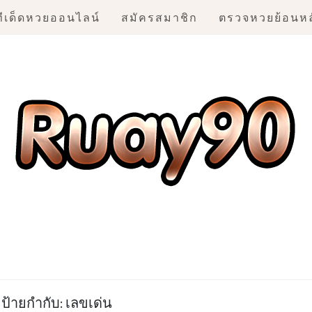
ทีเด็ดหวยออนไลน์
สมัครสมาชิก
ตรวจหวยย้อนหล
งถึง"บาทละ 900" สมัครสมาชิกฟรีพร้อมระบบแนะนำเพื่อนรับส่วน
วย RUAY90 ซื้อ
ป้ายกำกับ:
เลขเด่น