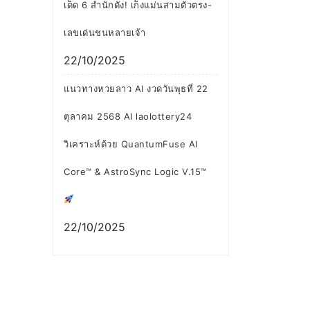
เด็ด 6 สำนักดัง! เก็งแม่นสามตัวตรง-
เลขเด่นชนหลายเจ้า
22/10/2025
แนวทางหวยลาว AI งวดวันพุธที่ 22
ตุลาคม 2568 AI laolottery24
วิเคราะห์ด้วย QuantumFuse AI
Core™ & AstroSync Logic V.15™
22/10/2025