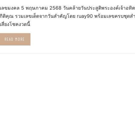
เลขมงคล 5 พฤษภาคม 2568 วันคล้ายวันประสูติพระองค์เจ้าอทิ
กิติคุณ รวมเลขเด็ดจากวันสำคัญโดย ruay90 พร้อมเลขครบชุดสำ
เสี่ยงโชคงวดนี้
READ MORE