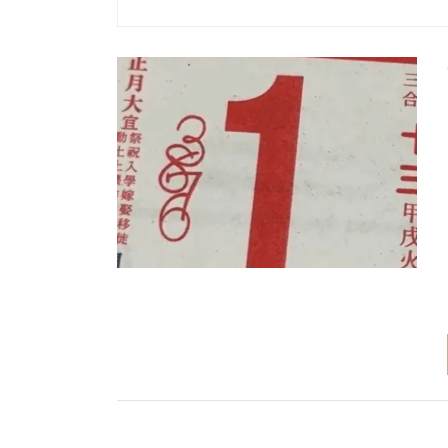
ได้ทุก