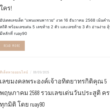
ใคร!
อัปเดตเลขเด็ด “แพนแพนพารวย” งวด 16 ธันวาคม 2568 เน้นค
สถิติ พร้อมเลขเด่น 5 เลขท้าย 2 ตัว และเลขท้าย 3 ตัว อ่านง่าย ล
มีหลักที่ ruay90
READ MORE
/
ทีเด็ดหวยออนไลน์
09/05/2025
เลขมงคลพระองค์เจ้าอทิตยาทรกิติคุณ 5
พฤษภาคม 2568 รวมเลขเด่นวันประสูติ ค
ทุกมิติ โดย ruay90