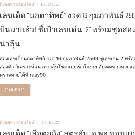
/
ทีเด็ดหวยออนไลน์
13/02/2026
เลขเด็ด “นกตาทิพย์” งวด 16 กุมภาพันธ์ 256
บินมาแล้ว! ชี้เป้าเลขเด่น “2” พร้อมชุดสอ
น่าลุ้น
ส่องเลขเด็ดนกตาทิพย์ งวด 16 กุมภาพันธ์ 2569 ชูเลขเด่น 2 พร้อ
สองตัว วิเคราะห์แนวทางลุ้นโชคแบบเข้าใจง่าย อัปเดตข่าวหวยแ
ตรวจหวยได้ที่ ruay90
READ MORE
/
ทีเด็ดหวยออนไลน์
03/01/2026
เลขเด็ด “เสือตกถัง” สูตรลับ “อ.พล ขอนแก