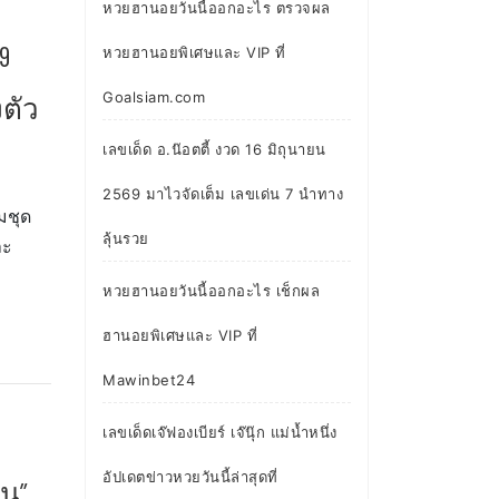
หวยฮานอยวันนี้ออกอะไร ตรวจผล
9
หวยฮานอยพิเศษและ VIP ที่
Goalsiam.com
งตัว
เลขเด็ด อ.น๊อตตี้ งวด 16 มิถุนายน
2569 มาไวจัดเต็ม เลขเด่น 7 นำทาง
มชุด
ลุ้นรวย
ละ
หวยฮานอยวันนี้ออกอะไร เช็กผล
ฮานอยพิเศษและ VIP ที่
Mawinbet24
เลขเด็ดเจ๊ฟองเบียร์ เจ๊นุ๊ก แม่น้ำหนึ่ง
อัปเดตข่าวหวยวันนี้ล่าสุดที่
่น”